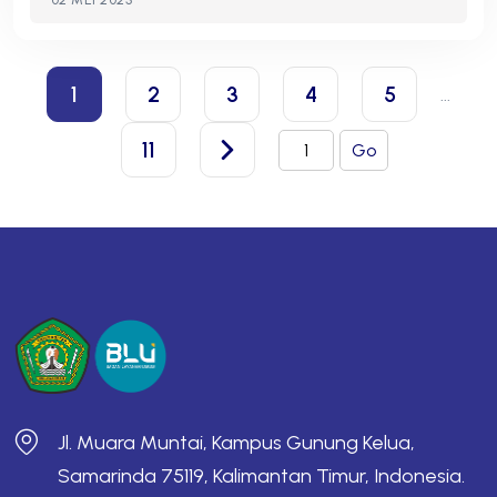
02 MEI 2025
1
2
3
4
5
...
11
Go
Jl. Muara Muntai, Kampus Gunung Kelua,
Samarinda 75119, Kalimantan Timur, Indonesia.