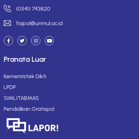
(0541) 743820
fisipol@unmul.ac.id
Pranata Luar
Kemenristek Dikti
LPDP
SIMLITABMAS
Pendidikan Gratispol