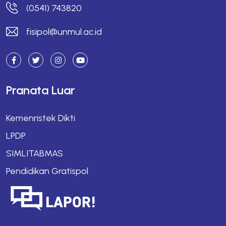
(0541) 743820
fisipol@unmul.ac.id
Pranata Luar
Kemenristek Dikti
LPDP
SIMLITABMAS
Pendidikan Gratispol