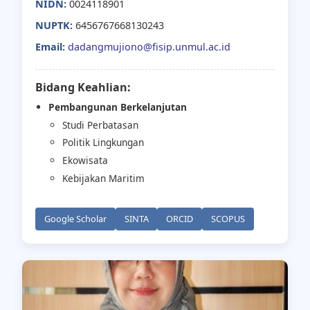
NIDN:
0024118901
NUPTK:
6456767668130243
Email:
dadangmujiono@fisip.unmul.ac.id
Bidang Keahlian:
Pembangunan Berkelanjutan
Studi Perbatasan
Politik Lingkungan
Ekowisata
Kebijakan Maritim
Google Scholar
SINTA
ORCID
SCOPUS