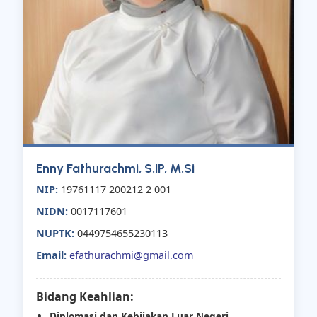
Enny Fathurachmi, S.IP, M.Si
NIP:
19761117 200212 2 001
NIDN:
0017117601
NUPTK:
0449754655230113
Email:
efathurachmi@gmail.com
Bidang Keahlian:
Diplomasi dan Kebijakan Luar Negeri