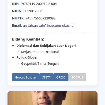
NIP:
19780119 200912 2 004
NIDN:
0019017806
NUPTK:
7451756657230092
Email:
aisyah.aisyah@fisip.unmul.ac.id
Bidang Keahlian:
Diplomasi dan Kebijakan Luar Negeri
Kerjasama Internasional
Politik Global
Geopolitik Timur Tengah
Google Scholar
SINTA
ORCID
SCOPUS