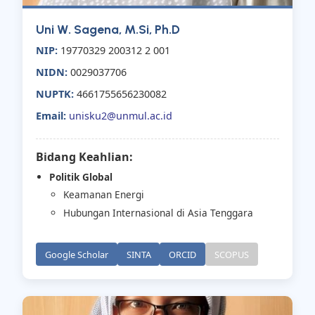
Uni W. Sagena, M.Si, Ph.D
NIP:
19770329 200312 2 001
NIDN:
0029037706
NUPTK:
4661755656230082
Email:
unisku2@unmul.ac.id
Bidang Keahlian:
Politik Global
Keamanan Energi
Hubungan Internasional di Asia Tenggara
Google Scholar
SINTA
ORCID
SCOPUS