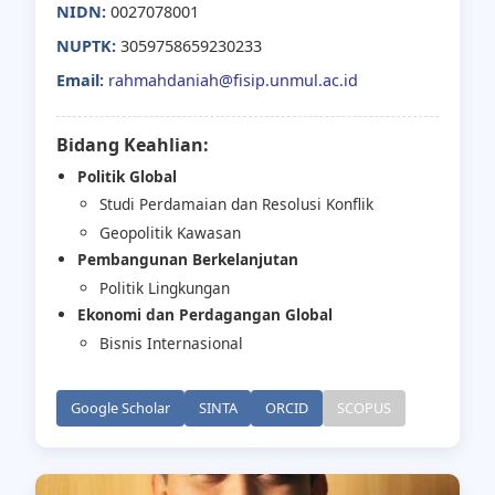
NIDN:
0027078001
NUPTK:
3059758659230233
Email:
rahmahdaniah@fisip.unmul.ac.id
Bidang Keahlian:
Politik Global
Studi Perdamaian dan Resolusi Konflik
Geopolitik Kawasan
Pembangunan Berkelanjutan
Politik Lingkungan
Ekonomi dan Perdagangan Global
Bisnis Internasional
Google Scholar
SINTA
ORCID
SCOPUS