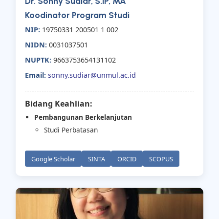
Dr. Sonny Sudiar, S.IP, MA
Koodinator Program Studi
NIP:
19750331 200501 1 002
NIDN:
0031037501
NUPTK:
9663753654131102
Email:
sonny.sudiar@unmul.ac.id
Bidang Keahlian:
Pembangunan Berkelanjutan
Studi Perbatasan
Google Scholar
SINTA
ORCID
SCOPUS