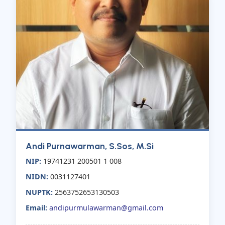
Andi Purnawarman, S.Sos, M.Si
NIP:
19741231 200501 1 008
NIDN:
0031127401
NUPTK:
2563752653130503
Email:
andipurmulawarman@gmail.com