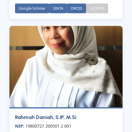
Google Scholar
SINTA
ORCID
SCOPUS
Rahmah Daniah, S.IP, M.Si
NIP:
19800727 200501 2 001