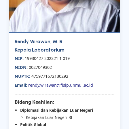
Rendy Wirawan, M.IR
Kepala Laboratorium
NIP:
19930427 202321 1 019
NIDN:
0027049302
NUPTK:
4759771672130292
Email:
rendy.wirawan@fisip.unmul.ac.id
Bidang Keahlian:
Diplomasi dan Kebijakan Luar Negeri
Kebijakan Luar Negeri RI
Politik Global