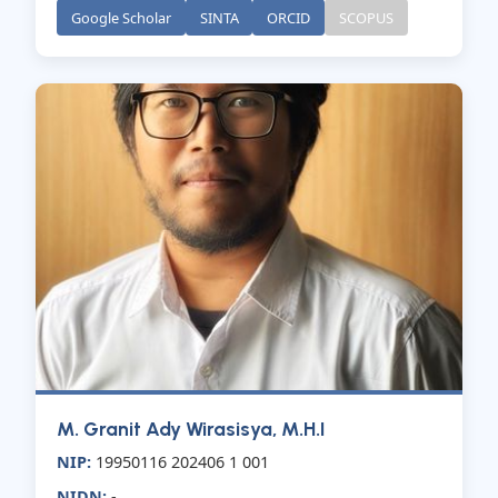
Google Scholar
SINTA
ORCID
SCOPUS
M. Granit Ady Wirasisya, M.H.I
NIP:
19950116 202406 1 001
NIDN:
-