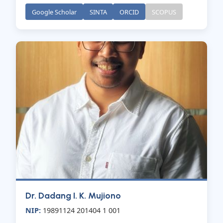
Google Scholar
SINTA
ORCID
SCOPUS
Dr. Dadang I. K. Mujiono
NIP:
19891124 201404 1 001